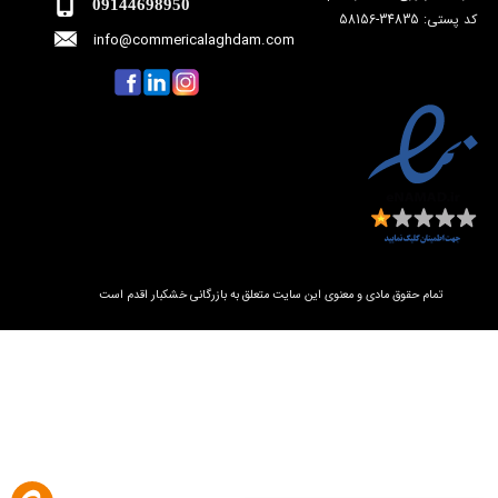
09144698950
​​​​کد پستی: 34835-58156
info@commericalaghdam.c
om
​​تمام حقوق مادی و معنوی این سایت متعلق به بازرگانی خشکبار اقدم است