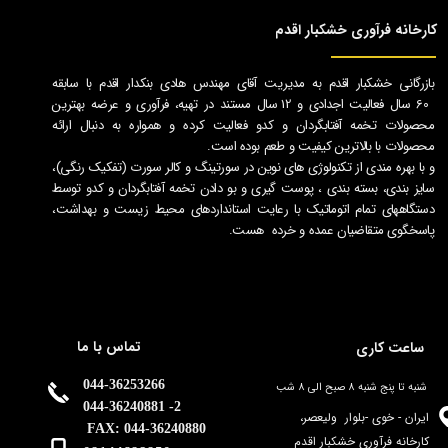
بازرگانی خشکبار اقدم به مدیریت آقای مهندس هادی بنکدار اقدم با سابقه
60 سال فعالیت اجدادی و 12 سال مستند در تهیه، فرآوری و عرضه بهترین
محصولات تخمه آفتابگردان و کدو فعالیت کرده و همواره به دنبال ارائه
محصولات با بالاترین کیفیت و طعم بوده است.
و با بهره مندی از تکنولوژی های نوین در سورتینگ و کالر سورت (تفکیک رنگی)،
سایز بندی، بسته بندی ، پوست گیری و بو دادن تخمه آفتابگردان و کدو توسط
دستگاههای تمام اتوماتیک با رعایت استانداردهای محیط زیست و بهداشت،
پاسخگوی متقاضیان عمده و خرده هست.
تماس با ما
ساعت کاری
044-36253266
شنبه تا پنج شنبه 8 صبح الی 8 شب
044-36240881 -2
ایران - خوی -بلوار ولیعصر،
FAX: 044-36240880
کارخانه فرآوری خشکبار اقدم