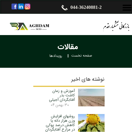
044-36240881-2
مقالات
صفحه نخست
I
رویدادها
نوشته های اخیر
آموزش و زمان
کاشت بذر
آفتابگردان آجیلی
۳۰ بهمن ۰۴
روشهای افزایش
وزن هزار دانه یا
کاهش درصد پوکی
در مزارع آفتابگردان