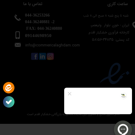
تماس با ما
ساعت کاری
044-36253266
شنبه تا پنج شنبه 8 صبح الی 8 شب
044-36240881 -2
ایران - خوی -بلوار ولیعصر،
FAX: 044-36240880
کارخانه فرآوری خشکبار اقدم
09144698950
​​​​کد پستی: 34835-58156
info@commericalaghdam.c
om
​​تمام حقوق مادی و معنوی این سایت متعلق به بازرگانی خشکبار اقدم است