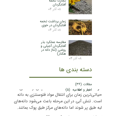
تجارت تخمه
۰۸ دی ۱۴۰۴
مقالات
آفتابگردان
۰۸ آذر ۰۴
برای افزایش عملکرد دانه، به‌ویژه در زمینه
افزایش وزن هزار
زمان برداشت تخمه
دانه
و
کاهش درصد پوکی
، باید بر مدیریت مراحل حساس
افتابگردان در خوی
رشد گیاه تمرکز کنید. در اینجا کلیدی‌ترین استراتژی‌های علمی
۰۸ آذر ۰۴
و عملی آورده شده است:
مقایسه عملکرد بذر
۱. مدیریت آبیاری در مراحل بحرانی
آفتابگردان آجیلی و
روغنی (تناژ دانه در
آفتابگردان در دو بازه زمانی حساسیت شدیدی به کم‌آبی دارد
هکتار)
که مستقیماً روی وزن دانه و پوکی اثر می‌گذارد:
۰۸ آذر ۰۴
دسته بندی ها
مرحله ستاره‌ای (ظهور غنچه) تا پایان گلدهی:
کمبود آب
در این مرحله باعث کوچک ماندن طبق و کاهش تعداد
گلچه‌ها می‌شود.
مقالات
(۳۶)
مرحله پر شدن دانه‌ها:
۲ تا ۳ هفته پس از گلدهی،
اخبار و اطلاعیه
(۵)
حیاتی‌ترین زمان برای انتقال مواد فتوسنتزی به دانه
است. تنش آبی در این مرحله باعث می‌شود دانه‌های
لبه طبق پر شوند اما دانه‌های مرکز طبق پوک بمانند.