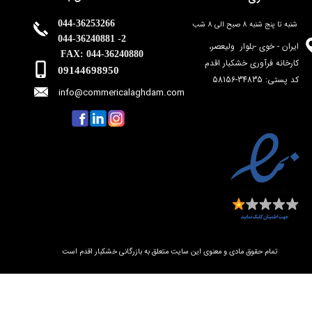
044-36253266
شنبه تا پنج شنبه 8 صبح الی 8 شب
044-36240881 -2
ایران - خوی -بلوار ولیعصر،
FAX: 044-36240880
کارخانه فرآوری خشکبار اقدم
09144698950
​​​​کد پستی: 34835-58156
info@commericalaghdam.c
om
​​تمام حقوق مادی و معنوی این سایت متعلق به بازرگانی خشکبار اقدم است