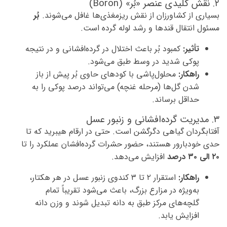
۲. نقش کلیدی عنصر «بُر» (Boron)
بسیاری از کشاورزان از نقش ریزمغذی‌ها غافل می‌شوند.
بُر
مسئول انتقال قندها و رشد لوله گرده است.
تأثیر:
کمبود بُر باعث اختلال در گرده‌افشانی و در نتیجه
پوکی شدید در وسط طبق می‌شود.
راهکار:
محلول‌پاشی با کودهای حاوی بُر پیش از باز
شدن گل‌ها (مرحله غنچه) می‌تواند درصد پوکی را به
حداقل برساند.
۳. مدیریت گرده‌افشانی و زنبور عسل
آفتابگردان گیاهی دگرگشن است. حتی در ارقام هیبرید که تا
حدی خودبارور هستند، حضور حشرات گرده‌افشان عملکرد را تا
۲۰ الی ۳۰ درصد
افزایش می‌دهد.
راهکار:
استقرار ۲ تا ۳ کندوی زنبور عسل در هر هکتار،
به‌ویژه در مزارع بزرگ، باعث می‌شود تقریباً تمام
گلچه‌های مرکز طبق به دانه تبدیل شوند و وزن دانه
افزایش یابد.