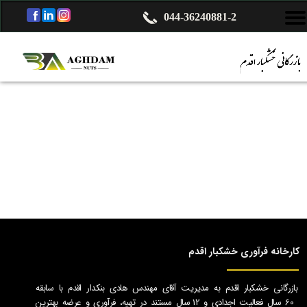
044-36240881-2
بازرگانی خشکبار اقدم به مدیریت آقای مهندس هادی بنکدار اقدم با سابقه
60 سال فعالیت اجدادی و 12 سال مستند در تهیه، فرآوری و عرضه بهترین