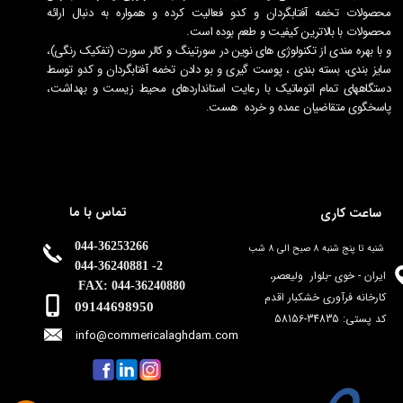
محصولات تخمه آفتابگردان و کدو فعالیت کرده و همواره به دنبال ارائه
محصولات با بالاترین کیفیت و طعم بوده است.
و با بهره مندی از تکنولوژی های نوین در سورتینگ و کالر سورت (تفکیک رنگی)،
سایز بندی، بسته بندی ، پوست گیری و بو دادن تخمه آفتابگردان و کدو توسط
دستگاههای تمام اتوماتیک با رعایت استانداردهای محیط زیست و بهداشت،
پاسخگوی متقاضیان عمده و خرده هست.
تماس با ما
ساعت کاری
044-36253266
شنبه تا پنج شنبه 8 صبح الی 8 شب
044-36240881 -2
ایران - خوی -بلوار ولیعصر،
FAX: 044-36240880
کارخانه فرآوری خشکبار اقدم
09144698950
​​​​کد پستی: 34835-58156
info@commericalaghdam.c
om